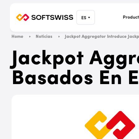
Product
ES
Home
Noticias
Jackpot Aggregator Introduce Jack
Jackpot Aggr
Basados En E