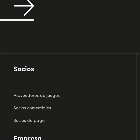
Socios
Proveedores de juegos
Socios comerciales
Socios de pago
Empresa