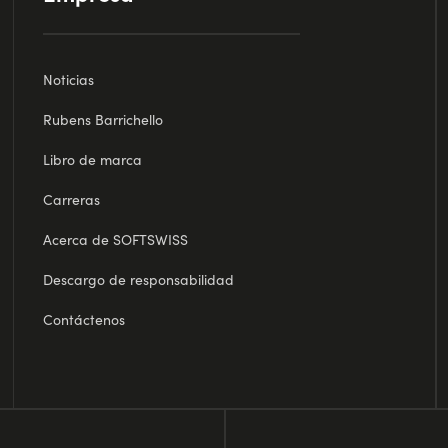
Noticias
Rubens Barrichello
Libro de marca
Carreras
Acerca de SOFTSWISS
Descargo de responsabilidad
Contáctenos