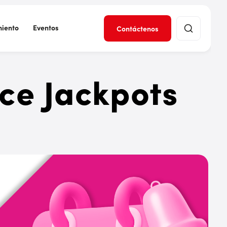
GLOSARIO DE TÉRMINOS DE CASINO Y APUESTAS ONLINE
miento
Eventos
Contáctenos
ce Jackpots