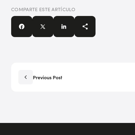
COMPARTE ESTE ARTÍCULO
Previous Post