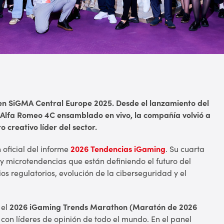
n SiGMA Central Europe 2025. Desde el lanzamiento del
 Alfa Romeo 4C ensamblado en vivo, la compañía volvió a
 creativo líder del sector.
 oficial del informe
2026 Tendencias iGaming
. Su cuarta
y microtendencias que están definiendo el futuro del
os regulatorios, evolución de la ciberseguridad y el
 el
2026 iGaming Trends Marathon (Maratón de 2026
 con líderes de opinión de todo el mundo. En el panel