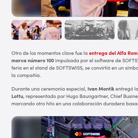
Otro de los momentos clave fue la
entrega del Alfa Ro
marca número 100
impulsada por el software de SOFTSW
feria en el stand de SOFTSWISS, se convirtió en un símbol
la compañía.
Durante una ceremonia especial,
Ivan Montik
entregó la
Lottu
, representado por Hugo Baungartner, Chief Busine
marcando otro hito en una colaboración duradera basada