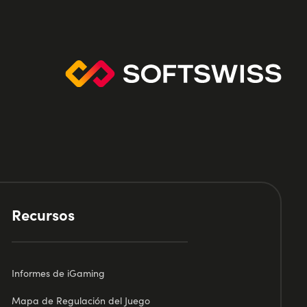
Recursos
Informes de iGaming
Mapa de Regulación del Juego