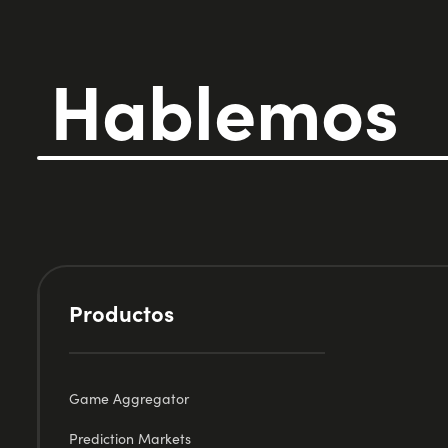
Hablemos
Productos
Game Aggregator
Prediction Markets