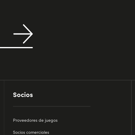
Socios
Proveedores de juegos
Socios comerciales