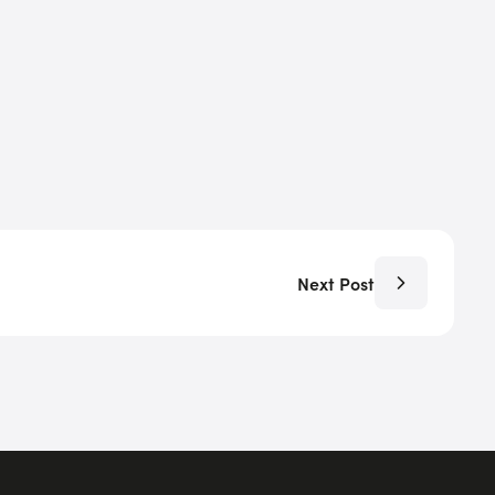
Next Post