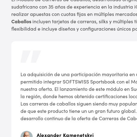
sudafricano con 35 años de experiencia en la industria
realizar apuestas con cuotas fijas en múltiples mercados
Caballos
incluyen tarjetas de carreras, silks y múltiples
flexibilidad e incluye diseños y configuraciones únicos
La adquisición de una participación mayoritaria en
permitido integrar SOFTSWISS Sportsbook con el Mó
nuestra oferta. El lanzamiento de este módulo en Su
la región, donde hemos obtenido certificaciones lo
Las carreras de caballos siguen siendo muy popular
de que este producto tiene un un gran futuro global.
desarrollo continuo de la oferta de Carreras de Cab
Alexander Kamenetskyi