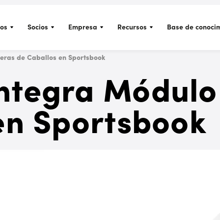
CALCULADOR DE PRESUPUESTO PARA PLATAFORMA DE APUESTAS DEPORTIVAS
CALCULADOR DE PRESUPUESTO PARA CASINO ONLINE
os
Socios
Empresa
Recursos
Base de conoci
eras de Caballos en Sportsbook
ntegra Módulo
en Sportsbook