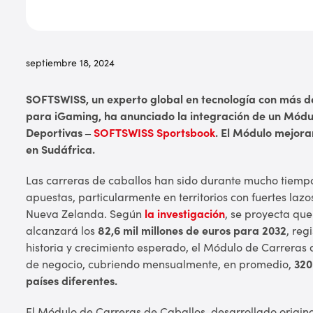
septiembre 18, 2024
SOFTSWISS, un experto global en tecnología con más de
para iGaming, ha anunciado la integración de un Módu
Deportivas –
SOFTSWISS Sportsbook
. El Módulo mejora
en Sudáfrica.
Las carreras de caballos han sido durante mucho tiempo un
apuestas, particularmente en territorios con fuertes la
Nueva Zelanda. Según
la investigación
, se proyecta qu
alcanzará los
82,6 mil millones de euros para 2032
, reg
historia y crecimiento esperado, el Módulo de Carreras
de negocio, cubriendo mensualmente, en promedio,
320
países diferentes.
El Módulo de Carreras de Caballos, desarrollado origi