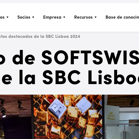
CALCULADOR DE PRESUPUESTO PARA PLATAFORMA DE APUESTAS DEPORTIVAS
CALCULADOR DE PRESUPUESTO PARA CASINO ONLINE
os
Socios
Empresa
Recursos
Base de conoci
tos destacados de la SBC Lisboa 2024
o de SOFTSWIS
e la SBC Lisb