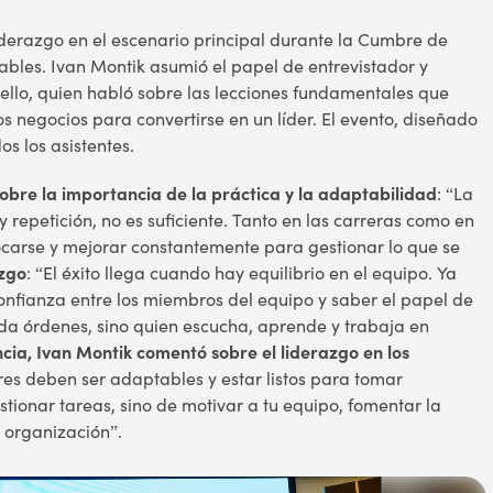
iderazgo en el escenario principal durante la Cumbre de
uables. Ivan Montik asumió el papel de entrevistador y
hello, quien habló sobre las lecciones fundamentales que
s negocios para convertirse en un líder. El evento, diseñado
s los asistentes.
sobre la importancia de la práctica y la adaptabilidad
: “La
y repetición, no es suficiente. Tanto en las carreras como en
ocarse y mejorar constantemente para gestionar lo que se
azgo
: “El éxito llega cuando hay equilibrio en el equipo. Ya
confianza entre los miembros del equipo y saber el papel de
 da órdenes, sino quien escucha, aprende y trabaja en
cia, Ivan Montik comentó sobre el liderazgo en los
eres deben ser adaptables y estar listos para tomar
tionar tareas, sino de moti
var a tu equipo, fomentar la
a organización”.