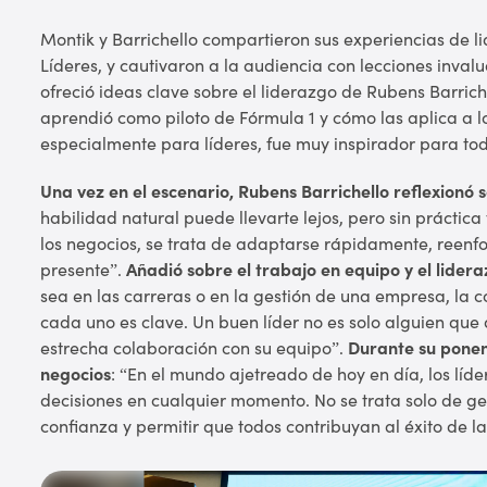
Montik y Barrichello compartieron sus experiencias de l
Líderes, y cautivaron a la audiencia con lecciones inval
ofreció ideas clave sobre el liderazgo de Rubens Barric
aprendió como piloto de Fórmula 1 y cómo las aplica a lo
especialmente para líderes, fue muy inspirador para todo
Una vez en el escenario, Rubens Barrichello reflexionó 
habilidad natural puede llevarte lejos, pero sin práctica 
los negocios, se trata de adaptarse rápidamente, reenf
presente”.
Añadió sobre el trabajo en equipo y el lider
sea en las carreras o en la gestión de una empresa, la 
cada uno es clave. Un buen líder no es solo alguien que
estrecha colaboración con su equipo”.
Durante su ponen
negocios
: “En el mundo ajetreado de hoy en día, los líd
decisiones en cualquier momento. No se trata solo de ges
confianza y permitir que todos contribuyan al éxito de l