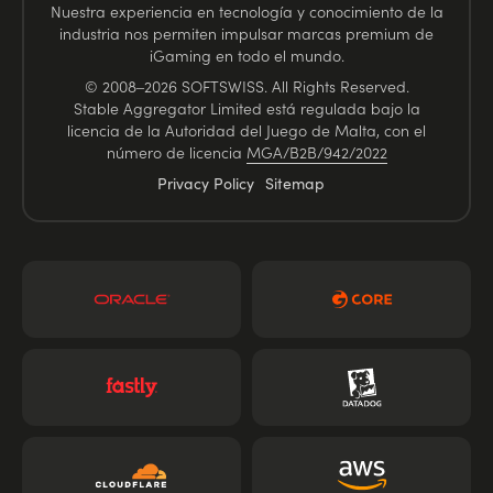
Nuestra experiencia en tecnología y conocimiento de la
industria nos permiten impulsar marcas premium de
iGaming en todo el mundo.
© 2008–2026 SOFTSWISS. All Rights Reserved.
Stable Aggregator Limited está regulada bajo la
licencia de la Autoridad del Juego de Malta, con el
número de licencia
MGA/B2B/942/2022
Privacy Policy
Sitemap