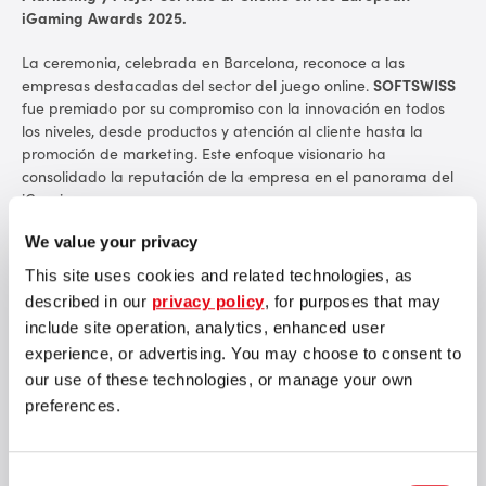
iGaming Awards 2025.
La ceremonia, celebrada en Barcelona, reconoce a las
empresas destacadas del sector del juego online.
SOFTSWISS
fue premiado por su compromiso con la innovación en todos
los niveles, desde productos y atención al cliente hasta la
promoción de marketing. Este enfoque visionario ha
consolidado la reputación de la empresa en el panorama del
iGaming europeo.
We value your privacy
Presentada en octubre de 2023 en Malta, la premiada
campaña
‘Grab Success’
volvió a captar la atención de los
This site uses cookies and related technologies, as
expertos tras su éxito en los
EGR Marketing & Innovation
described in our
privacy policy
, for purposes that may
Awards
2024
. Con el objetivo de fortalecer el reconocimiento
include site operation, analytics, enhanced user
de la marca, la campaña utilizó al cangrejo maltés como un
experience, or advertising. You may choose to consent to
poderoso símbolo de determinación, complementado con
visuales clave protagonizados por ejecutivos de alto nivel de la
our use of these technologies, or manage your own
empresa para fomentar la confianza del público. La
preferences.
integración de tecnología AR dio vida al concepto, cautivando
a profesionales de iGaming en todo el mundo.
Consent