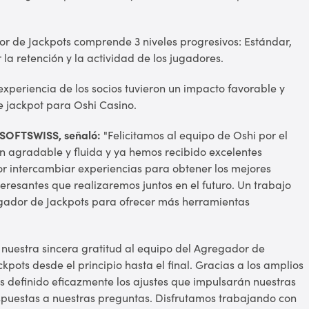
r de Jackpots comprende 3 niveles progresivos: Estándar,
a retención y la actividad de los jugadores.
 experiencia de los socios tuvieron un impacto favorable y
 jackpot para Oshi Casino.
e SOFTSWISS, señaló:
"Felicitamos al equipo de Oshi por el
n agradable y fluida y ya hemos recibido excelentes
r intercambiar experiencias para obtener los mejores
eresantes que realizaremos juntos en el futuro. Un trabajo
egador de Jackpots para ofrecer más herramientas
uestra sincera gratitud al equipo del Agregador de
ckpots desde el principio hasta el final. Gracias a los amplios
s definido eficazmente los ajustes que impulsarán nuestras
puestas a nuestras preguntas. Disfrutamos trabajando con