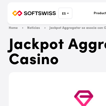
Product
ES
Home
Noticias
Jackpot Aggregator se asocia con 
Jackpot Aggr
Casino