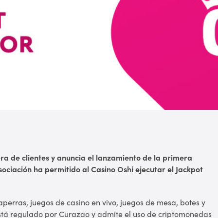
a de clientes y anuncia el lanzamiento de la primera
ociación ha permitido al Casino Oshi ejecutar el Jackpot
aperras, juegos de casino en vivo, juegos de mesa, botes y
 está regulado por Curazao y admite el uso de criptomonedas