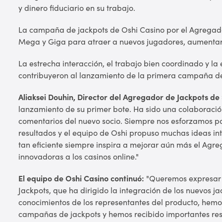
y dinero fiduciario en su trabajo.
La campaña de jackpots de Oshi Casino por el Agregado
Mega y Giga para atraer a nuevos jugadores, aumentar l
La estrecha interacción, el trabajo bien coordinado y la
contribuyeron al lanzamiento de la primera campaña de
Aliaksei Douhin, Director del Agregador de Jackpots d
lanzamiento de su primer bote. Ha sido una colaboració
comentarios del nuevo socio. Siempre nos esforzamos po
resultados y el equipo de Oshi propuso muchas ideas int
tan eficiente siempre inspira a mejorar aún más el Agr
innovadoras a los casinos online."
El equipo de Oshi Casino continuó:
"Queremos expresar n
Jackpots, que ha dirigido la integración de los nuevos ja
conocimientos de los representantes del producto, hemo
campañas de jackpots y hemos recibido importantes res