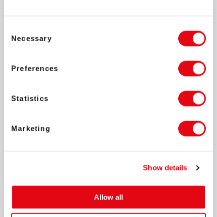
–
Mejora de participación e ingresos:
la integración tiene
como objetivo aumentar las tasas de participación y, en
Consent
consecuencia, generar mayores ingresos comerciales.
Necessary
Selection
–
Campañas versátiles:
los operadores disfrutan de
flexibilidad para configurar varias campañas de jackpots en
Preferences
una amplia gama de juegos, independientemente de sus tipos
o proveedores involucrados.
Statistics
–
Asistencia completa:
los clientes se benefician del soporte
técnico y operativo completo proporcionado por SOFTSWISS.
Marketing
Los clientes actuales del Game Aggregator esperan con
emoción la oportunidad de mejorar sus proyectos con
campañas de jackpots.
PIN-UP Casino
, uno de los
Show details
participantes más importantes del mercado y socio actual de
SOFTSWISS, se ha convertido en el primer cliente en ejecutar
jackpots a través de esta integración. Los jugadores de los
Allow all
casinos online ya están probando el terreno con la
funcionalidad nueva, mientras disfrutan de sus juegos