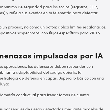
r mínimo de seguridad para los socios (registros, EDR,
) y refleja sus eventos en tu telemetría para detectar
o un proceso, no como un botón: aplica límites escalonados,
spositivos sospechosos, con flujos específicos para VIPs y
menazas impulsadas por IA
sus operaciones, los defensores deben responder con
mbinar la adaptabilidad del código abierto, la
estrategia de defensa en capas. Supera lo básico con una
luya:
 biometría conductual para frenar tomas de cuenta
as por señales de riesgo detectadas mediante modelos de