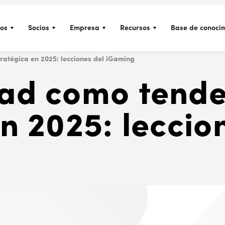
CALCULADOR DE PRESUPUESTO PARA PLATAFORMA DE APUESTAS DEPORTIVAS
CALCULADOR DE PRESUPUESTO PARA CASINO ONLINE
os
Socios
Empresa
Recursos
Base de conoci
ratégica en 2025: lecciones del iGaming
dad como tende
n 2025: leccio