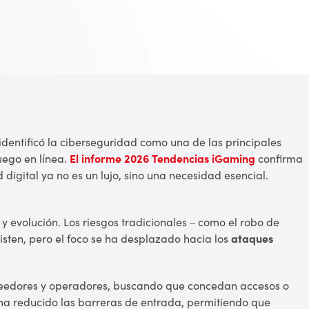
entificó la ciberseguridad como una de las principales
uego en línea.
El informe 2026 Tendencias iGaming
confirma
digital ya no es un lujo, sino una necesidad esencial.
evolución. Los riesgos tradicionales – como el robo de
isten, pero el foco se ha desplazado hacia los
ataques
veedores y operadores, buscando que concedan accesos o
ha reducido las barreras de entrada, permitiendo que