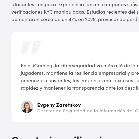
atacantes con poca experiencia lancen campañas sofist
verificaciones KYC manipuladas. Estudios recientes del 
aumentaron cerca de un 47% en 2025, provocando pérdid
En el iGaming, la ciberseguridad va más allá de la m
jugadores, mantiene la resiliencia empresarial y pr
amenazas constantes, las empresas más exitosas so
rapidez y mantener la transparencia ante los desafí
Evgeny Zaretskov
Director de Seguridad de la Información del