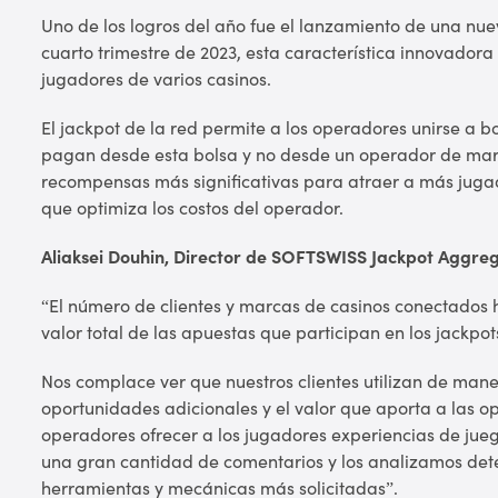
Uno de los logros del año fue el lanzamiento de una n
cuarto trimestre de 2023, esta característica innovadora
jugadores de varios casinos.
El jackpot de la red permite a los operadores unirse a
pagan desde esta bolsa y no desde un operador de marc
recompensas más significativas para atraer a más juga
que optimiza los costos del operador.
Aliaksei Douhin, Director de SOFTSWISS Jackpot Aggreg
“El número de clientes y marcas de casinos conectados 
valor total de las apuestas que participan en los jackpot
Nos complace ver que nuestros clientes utilizan de man
oportunidades adicionales y el valor que aporta a las o
operadores ofrecer a los jugadores experiencias de ju
una gran cantidad de comentarios y los analizamos dete
herramientas y mecánicas más solicitadas”.