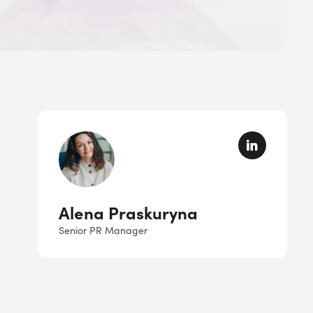
Alena Praskuryna
Senior PR Manager