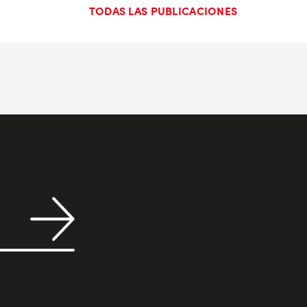
TODAS LAS PUBLICACIONES