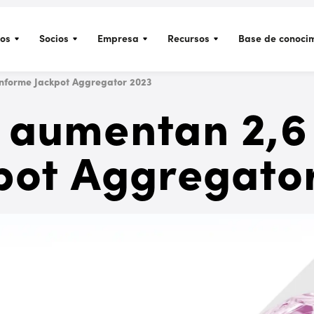
CALCULADOR DE PRESUPUESTO PARA PLATAFORMA DE APUESTAS DEPORTIVAS
CALCULADOR DE PRESUPUESTO PARA CASINO ONLINE
os
Socios
Empresa
Recursos
Base de conoci
Informe Jackpot Aggregator 2023
 aumentan 2,6
pot Aggregato