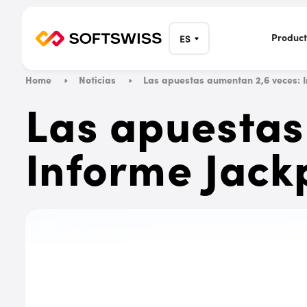
Product
ES
Home
Noticias
Las apuestas aumentan 2,6 veces: 
Las apuestas
Informe Jack