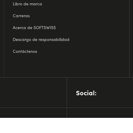
Libro de marca
Carreras
Acerca de SOFTSWISS
Descargo de responsabilidad
Contáctenos
Social:
are para iGaming durante más
Stable Aggregator Limited est
to de la industria nos
Malta, con el número de lice
l mundo.