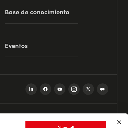
Base de conocimiento
Eventos
á regulada bajo la licencia de la Autoridad del Juego de
ncia
MGA/B2B/942/2022
Allow all