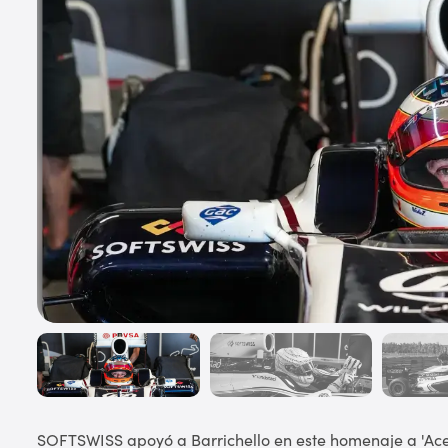
SOFTSWISS apoyó a Barrichello en este homenaje a 'Acel