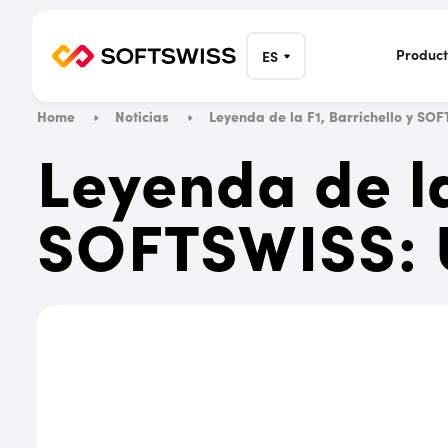
Product
ES
Home
Noticias
Leyenda de la F1, Barrichello y SOF
Leyenda de la
SOFTSWISS: U