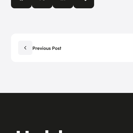
Previous Post