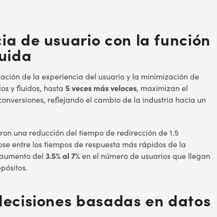
ia de usuario con la función
buida
ación de la experiencia del usuario y la minimización de
os y fluidos, hasta
5 veces más veloces
, maximizan el
onversiones, reflejando el cambio de la industria hacia un
on una reducción del tiempo de redirección de 1.5
se entre los tiempos de respuesta más rápidos de la
n aumento del
3.5% al 7%
en el número de usuarios que llegan
epósitos.
decisiones basadas en datos