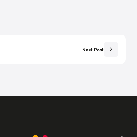
Next Post