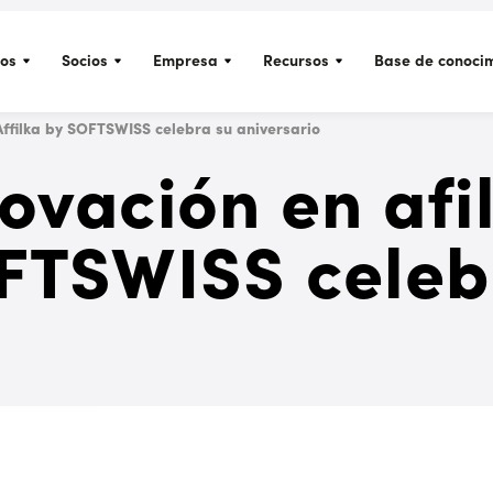
CALCULADOR DE PRESUPUESTO PARA PLATAFORMA DE APUESTAS DEPORTIVAS
CALCULADOR DE PRESUPUESTO PARA CASINO ONLINE
os
Socios
Empresa
Recursos
Base de conoci
 Affilka by SOFTSWISS celebra su aniversario
ovación en afil
OFTSWISS celeb