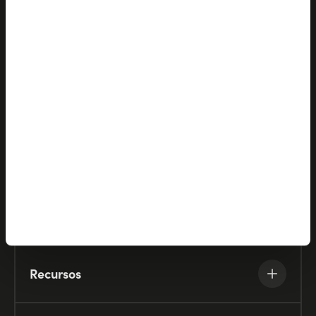
Productos
Soluciones
Socios
Empresa
Recursos