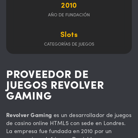
2010
AÑO DE FUNDACIÓN
Slots
CATEGORÍAS DE JUEGOS
PROVEEDOR DE
JUEGOS REVOLVER
GAMING
Revolver Gaming
es un desarrollador de juegos
de casino online HTML5 con sede en Londres.
La empresa fue fundada en 2010 por un