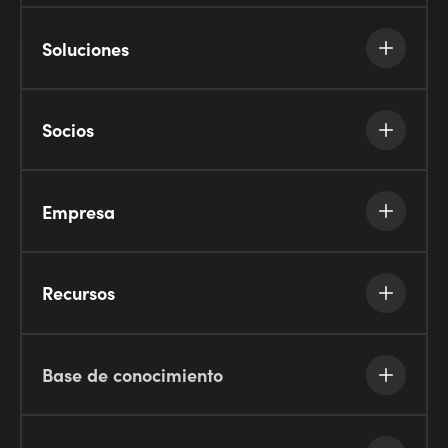
Soluciones
Socios
Empresa
Recursos
Base de conocimiento