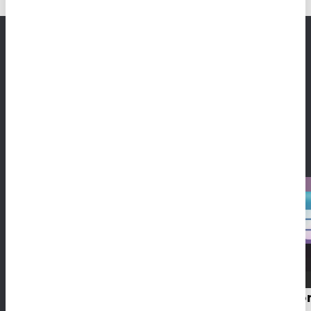
Proveedores similares
MÁS PROVEEDORES
CRYPTO
FRIENDLY
Nolimit City
Spino