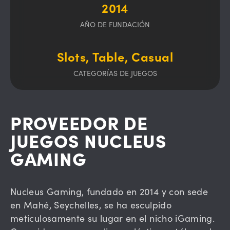
2014
AÑO DE FUNDACIÓN
Slots, Table, Casual
CATEGORÍAS DE JUEGOS
PROVEEDOR DE
JUEGOS NUCLEUS
GAMING
Nucleus Gaming, fundado en 2014 y con sede
en Mahé, Seychelles, se ha esculpido
meticulosamente su lugar en el nicho iGaming.