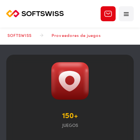
SOFTSWISS
Proveedores de juegos
150+
JUEGOS