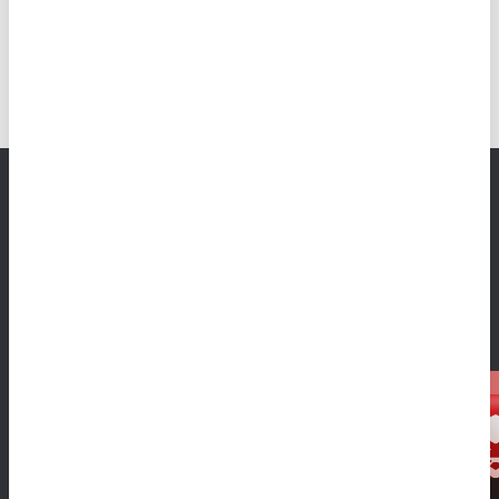
MÁS PROVEEDORES