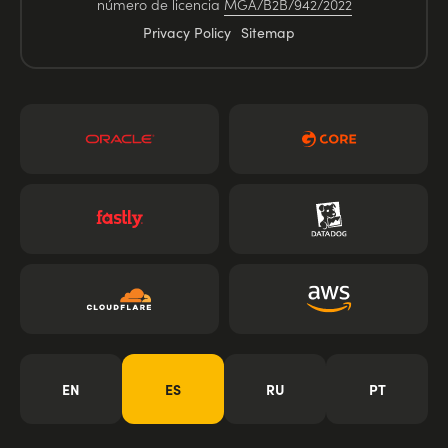
número de licencia
MGA/B2B/942/2022
Privacy Policy
Sitemap
EN
ES
RU
PT