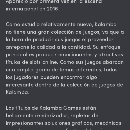
Apareció por primera vez en la escena
internacional en 2016.
Como estudio relativamente nuevo, Kalamba
no tiene una gran colección de juegos, ya que a
la hora de producir sus juegos el proveedor
antepone la calidad a la cantidad. Su enfoque
principal es producir emocionantes y atractivos
títulos de slots online. Como sus juegos abarcan
una amplia gama de temas diferentes, todos
los jugadores pueden encontrar algo
interesante dentro de la colección de juegos de
Kalamba.
Los títulos de Kalamba Games están
bellamente renderizados, repletos de
impresionantes soluciones gráficas, mecánicas