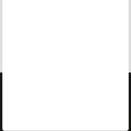
CONTÁCTENOS
Hablemos