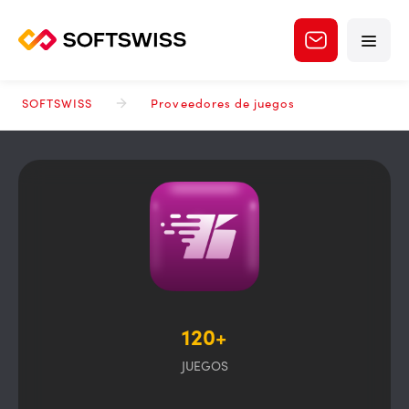
SOFTSWISS
Proveedores de juegos
120+
JUEGOS