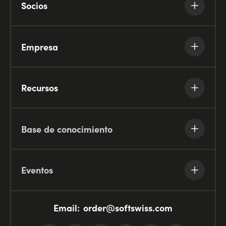
Socios
Empresa
Recursos
Base de conocimiento
Eventos
Email:
order@softswiss.com