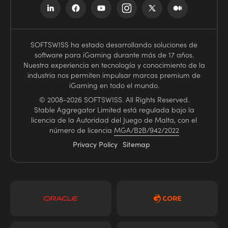
SOFTSWISS ha estado desarrollando soluciones de
software para iGaming durante más de 17 años.
Nuestra experiencia en tecnología y conocimiento de la
industria nos permiten impulsar marcas premium de
iGaming en todo el mundo.
© 2008–2026 SOFTSWISS. All Rights Reserved.
Stable Aggregator Limited está regulada bajo la
licencia de la Autoridad del Juego de Malta, con el
número de licencia
MGA/B2B/942/2022
Privacy Policy
Sitemap