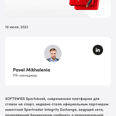
19 июля, 2023
Pavel Mikhalenia
PR-менеджер
SOFTSWISS Sportsbook, современная платформа для
ставок на спорт, недавно стала официальным партнером
известной Sportradar Integrity Exchange, ведущей сети,
позволяющей букмекерам сообщать о подозрительной