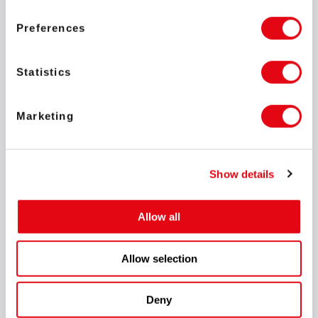
Sportradar Integrity Exchange, позволяющие получить
представление о внутренней работе по борьбе с
Preferences
договорными матчами. Более того, участники меморандума
получают доступ к ежегодным отчетам, в которых
отражается data-driven обзор договорных матчей. Эти
Statistics
отчеты помогают командам по управлению рисками
эффективно расследовать и предотвращать
подозрительные действия.
Marketing
Александр Каменецкий, руководитель SOFTSWISS
Sportsbook
, отмечает: «Мы стремимся поддерживать самые
высокие стандарты прозрачности, справедливости и этики.
Show details
Сотрудничая со Sportradar Integrity Exchange, мы занимаем
активную позицию в борьбе с договорными матчами,
защищаем честность спорта и создаем безопасную среду
Allow all
для всех заинтересованных сторон. Вместе мы намерены
оказать положительное влияние на индустрию ставок на
спорт».
Allow selection
Сотрудничество предполагает регулярный мониторинг
Deny
актуальной информации, касающейся коррупции в спорте,
договорных матчей, борьбы с допингом и обеспечения