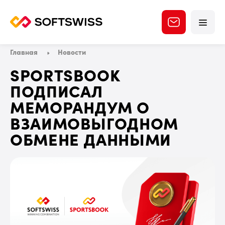
Главная
Новости
SPORTSBOOK
ПОДПИСАЛ
МЕМОРАНДУМ О
ВЗАИМОВЫГОДНОМ
ОБМЕНЕ ДАННЫМИ