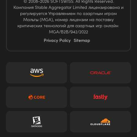
© 2008–2026 SOFTSWISS. All Rights Reserved.
Компания Stable Aggregator Limited лицензирована и
регулируется Управлением по азартным играм
Мальты (MGA), номер лицензии на поставку
критических технологий для азартных игр онлайн
MGA/B2B/942/2022
Privacy Policy
Sitemap