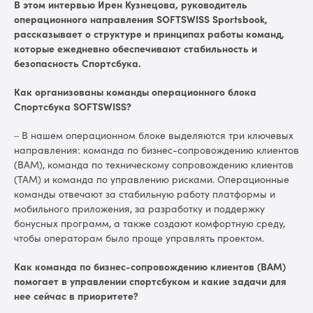
В этом интервью Ирен Кузнецова, руководитель
операционного направления SOFTSWISS Sportsbook,
рассказывает о структуре и принципах работы команд,
которые ежедневно обеспечивают стабильность и
безопасность Спортсбука.
Как организованы команды операционного блока
Спортсбука SOFTSWISS?
– В нашем операционном блоке выделяются три ключевых
направления: команда по бизнес-сопровождению клиентов
(BAM), команда по техническому сопровождению клиентов
(TAM) и команда по управлению рисками. Операционные
команды отвечают за стабильную работу платформы и
мобильного приложения, за разработку и поддержку
бонусных программ, а также создают комфортную среду,
чтобы операторам было проще управлять проектом.
Как команда по бизнес-сопровождению клиентов (BAM)
помогает в управлении спортсбуком и какие задачи для
нее сейчас в приоритете?