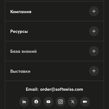
Компания
Ресурсы
База знаний
Выставки
Email:
order@softswiss.com