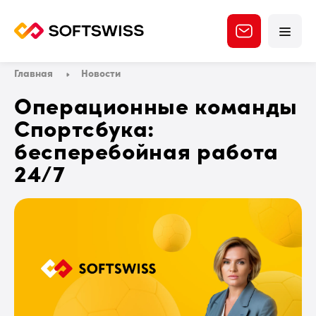
Главная
Новости
Операционные команды
Спортсбука:
бесперебойная работа
24/7