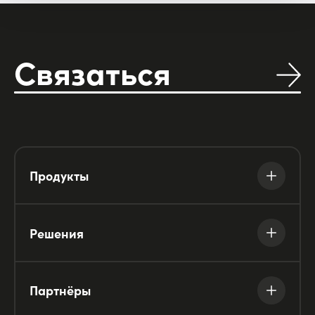
Связаться
Продукты
Решения
Партнёры