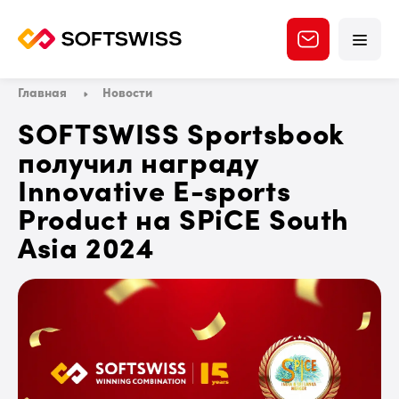
Главная
Новости
SOFTSWISS Sportsbook
получил награду
Innovative E-sports
Product на SPiCE South
Asia 2024