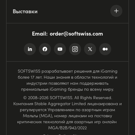
Выставки
Email:
order@softswiss.com
SOFTSWISS разрабатывает решения для iGaming
более 17 лет. Наши знания в области технологий и
индустрии позволяют нам поддерживать
премиальные iGaming бренды по всему миру.
© 2008–2026 SOFTSWISS. All Rights Reserved.
Компания Stable Aggregator Limited лицензирована и
регулируется Управлением по азартным играм
Мальты (MGA), номер лицензии на поставку
критических технологий для азартных игр онлайн
MGA/B2B/942/2022