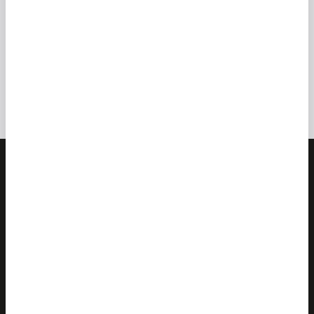
ВСЕ НОВОСТИ
Связаться
Продукты