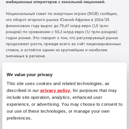
амбициозных операторов с локальной лицензией.
Национальный совет по азартным играм (NGB) сообщил,
что оборот игорного рынка Южной Африки в 2024/25
финансовом году вырос до 75,47 млрд евро (1,5 трлн
рандов) по сравнению с 55,3 млрд евро (1,1 трлн рандов)
годом ранее. Это говорит о том, что регулируемый рынок
продолжает расти, прежде всего за счёт лицензированных
ставок, и остаётся одним из крупнейших и наиболее
значимых в регионе.
На этом фоне PantherBet вышел на рынок в сентябре с
чёткой целью — занять место среди ведущих премиальных
We value your privacy
брендов Южной Африки, делая ставку на ответственный
This site uses cookies and related technologies, as
подход к игре и современные технологии. Компания
described in our
privacy policy
, for purposes that may
фокусируется на продуманном дизайне, удобном
пользовательском опыте и выстраивании долгосрочных
include site operation, analytics, enhanced user
отношений с игроками. Партнёрство с SOFTSWISS
experience, or advertising. You may choose to consent to
позволяет PantherBet опираться на технологии, уже
our use of these technologies, or manage your own
успешно зарекомендовавшие себя на регулируемых
preferences.
рынках Европы, Латинской Америки и Африки.