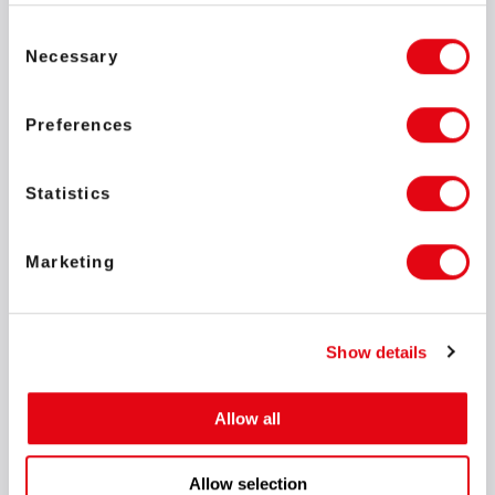
Consent
Necessary
Selection
Партнёрство с операторами, которые разделяют наш
Preferences
подход к ответственности и качеству, — важная часть
нашей стратегии. PantherBet вышел на рынок с
чётким пониманием своих целей и фокусом на
Statistics
качестве продукта, стабильной работе и учёте
локальных особенностей. Наши технологии, уже
доказавшие свою эффективность на разных рынках,
Marketing
помогают операторам расти и выделяться, и мы
видим в PantherBet большой потенциал для
дальнейшего развития в регионе.
Show details
Миранда Гулиашвили
Руководитель по региональному развитию
SOFTSWISS
Allow all
Allow selection