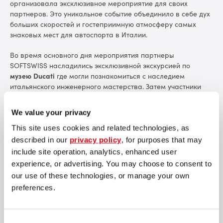
организовала эксклюзивное мероприятие для своих
партнеров. Это уникальное событие объединило в себе дух
больших скоростей и гостеприимную атмосферу самых
знаковых мест для автоспорта в Италии.
Во время основного дня мероприятия партнеры
SOFTSWISS насладились эксклюзивной экскурсией по
музею Ducati
где могли познакомиться с наследием
итальянского инженерного мастерства. Затем участники
отправились на
трассу Модена
, где сели за руль гоночных
автомобилей
Ferrari Challenge F488
и
F458
. Каждый
We value your privacy
участник получил возможность испытать свои гоночные
навыки и насладиться мощью культовых автомобилей
This site uses cookies and related technologies, as
Ferrari, проехав десять кругов по легендарной трассе.
described in our
privacy policy
, for purposes that may
include site operation, analytics, enhanced user
experience, or advertising. You may choose to consent to
our use of these technologies, or manage your own
preferences.
Consent