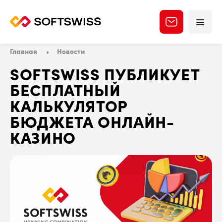
Главная
Новости
SOFTSWISS ПУБЛИКУЕТ
БЕСПЛАТНЫЙ
КАЛЬКУЛЯТОР
БЮДЖЕТА ОНЛАЙН-
КАЗИНО