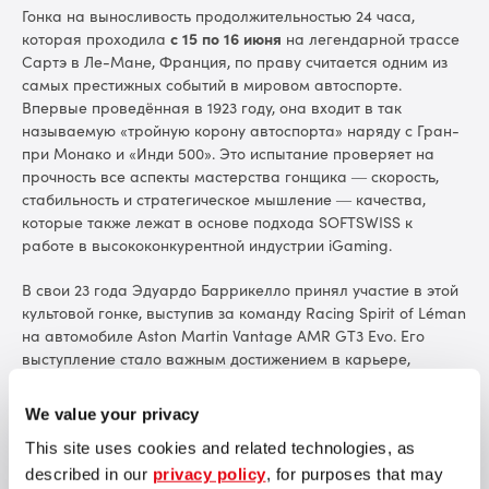
Гонка на выносливость продолжительностью 24 часа,
которая проходила
с 15 по 16 июня
на легендарной трассе
Сартэ в Ле-Мане, Франция, по праву считается одним из
самых престижных событий в мировом автоспорте.
Впервые проведённая в 1923 году, она входит в так
называемую «тройную корону автоспорта» наряду с Гран-
при Монако и «Инди 500». Это испытание проверяет на
прочность все аспекты мастерства гонщика — скорость,
стабильность и стратегическое мышление — качества,
которые также лежат в основе подхода SOFTSWISS к
работе в высококонкурентной индустрии iGaming.
В свои 23 года Эдуардо Баррикелло принял участие в этой
культовой гонке, выступив за команду Racing Spirit of Léman
на автомобиле Aston Martin Vantage AMR GT3 Evo. Его
выступление стало важным достижением в карьере,
значимым событием для бразильского автоспорта и новым
этапом в его участии в чемпионате мира по гонкам на
We value your privacy
выносливость WEC.
This site uses cookies and related technologies, as
described in our
privacy policy
, for purposes that may