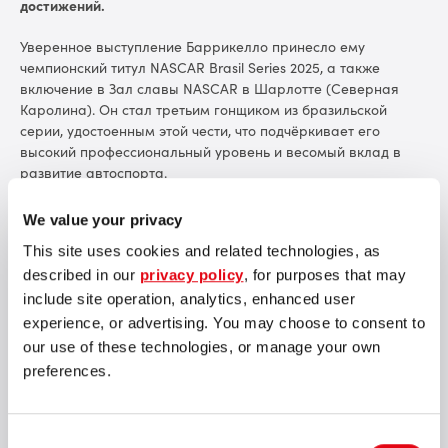
достижений.
Уверенное выступление Баррикелло принесло ему
чемпионский титул NASCAR Brasil Series 2025, а также
включение в Зал славы NASCAR в Шарлотте (Северная
Каролина). Он стал третьим гонщиком из бразильской
серии, удостоенным этой чести, что подчёркивает его
высокий профессиональный уровень и весомый вклад в
развитие автоспорта.
Для SOFTSWISS эта победа также имеет особое значение.
We value your privacy
Уже второй год Рубенс Баррикелло занимает должность
This site uses cookies and related technologies, as
независимого директора SOFTSWISS по Латинской Америке
и участвует в формировании стратегии развития, опираясь
described in our
privacy policy
, for purposes that may
на свой многолетний опыт в профессиональном спорте. Его
include site operation, analytics, enhanced user
вклад особенно важен в 2025 году — 1 января в Бразилии,
experience, or advertising. You may choose to consent to
где SOFTSWISS активно расширяет своё присутствие,
our use of these technologies, or manage your own
вступило в силу регулирование iGaming-рынка.
preferences.
За это время SOFTSWISS стала одним из первых
поставщиков технологий, который полностью
Consent
сертифицировал свои решения в Бразилии, включая