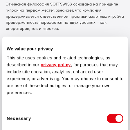
Этическая философия SOFTSWISS основана на принципе
"игрок на первом месте", означает, что компания
придерживается ответственной практики азартных игр. Эта
приверженность передается на двух уровнях – как
операторов, так и игроков.
SOFTSWISS Managed Services стоит в авангарде
ответственного подхода к азартным играм. Этот отдел
We value your privacy
предлагает решения, которые обеспечичают надежную
This site uses cookies and related technologies, as
коммуникацию между операторами и игроками и
гарантируют непрерывный игровой процесс. SOFTSWISS
described in our
privacy policy
, for purposes that may
Managed Services помогает iGaming брендам расти,
include site operation, analytics, enhanced user
предоставляя такие услуги, как First line поддержка, борьбe
experience, or advertising. You may choose to consent to
с мошенничеством, поддержка VIP-игроков, удержание и
our use of these technologies, or manage your own
повторная активация игроков, и управление контентом.
preferences.
В спорных ситуациях профильные специалисты SOFTSWISS
выявляют технические ошибки, обеспечивают защиту
клиентов от мошенничества, напрямую взаимодействуют с
Consent
Necessary
игроками и находят эффективные решения каждой
Selection
отдельной проблемы. В 2023 году команда Anti-Fraud