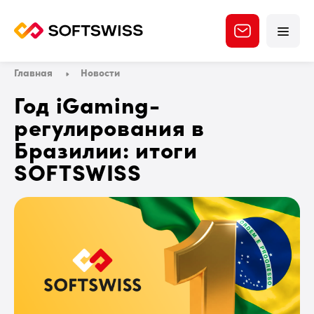
Главная
Новости
Год iGaming-
регулирования в
Бразилии: итоги
SOFTSWISS