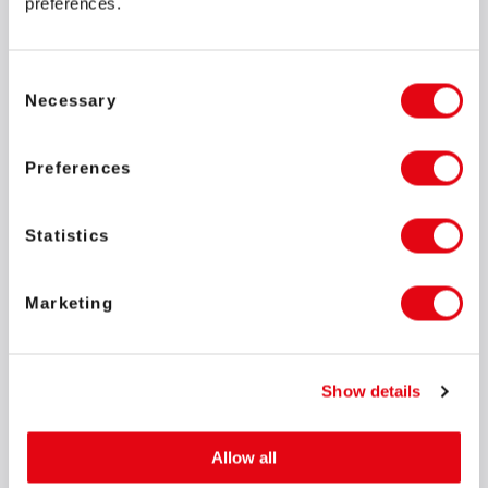
preferences.
Данные по рыночной динамике подтверждают устойчивое
развитие регулируемой среды. В период с первого по
Consent
третий квартал
GGR вырос на 50%
, а
общий объем ставок
Necessary
Selection
— на 33%
, что свидетельствует о стабильном положительном
тренде на протяжении года. По мере стабилизации
регулирования операторы и игроки постепенно
Preferences
адаптировались к новым условиям, формируя устойчивый
рост, а не краткосрочные всплески активности.
Statistics
Этому прогрессу также способствовало значительное
расширение сертифицированного контента. При выходе на
бразильский рынок Game Aggregator изначально
Marketing
предлагал игры всего от трех крупных провайдеров. В
течение года их число увеличилось до более чем
30
игровых студий
, что существенно расширило объем и
разнообразие контента, доступного операторам. Среди
Show details
наиболее популярных у бразильских игроков —
Fortune
Rabbit, Fortune Tiger, Fortune Dragon
от PG Soft, а также
Roleta Brasileira
от Playtech,
Panda Luck, Aviamasters
от
Allow all
BGaming. Это наглядно демонстрирует высокий спрос как