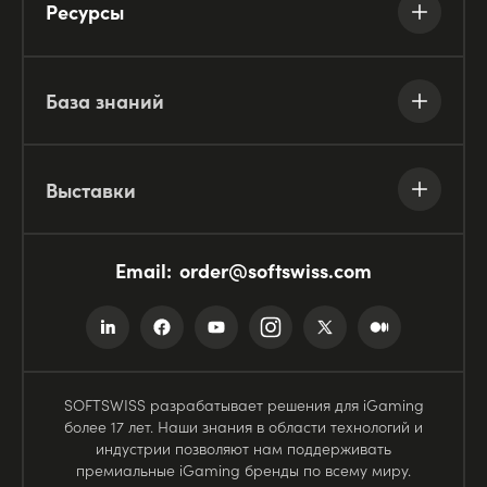
Ресурсы
База знаний
Выставки
Email:
order@softswiss.com
SOFTSWISS разрабатывает решения для iGaming
более 17 лет. Наши знания в области технологий и
индустрии позволяют нам поддерживать
премиальные iGaming бренды по всему миру.