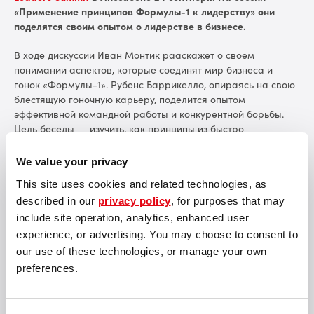
«Применение принципов Формулы-1 к лидерству» они
поделятся своим опытом о лидерстве в бизнесе.
В ходе дискуссии Иван Монтик рааскажет о своем
понимании аспектов, которые соединят мир бизнеса и
гонок «Формулы-1». Рубенс Баррикелло, опираясь на свою
блестящую гоночную карьеру, поделится опытом
эффективной командной работы и конкурентной борьбы.
Цель беседы — изучить, как принципы из быстро
меняющейся среды Формулы-1 могут быть применены для
достижения успеха в корпоративном мире.
We value your privacy
This site uses cookies and related technologies, as
described in our
privacy policy
, for purposes that may
include site operation, analytics, enhanced user
experience, or advertising. You may choose to consent to
Мировая практика показывает, что самые сильные
our use of these technologies, or manage your own
решения, самые необычные бизнесы и самые
preferences.
эффективные подходы рождаются на пересечении
различных сфер, особенно в области IT. Это
понимание привело нас к стратегическому решению