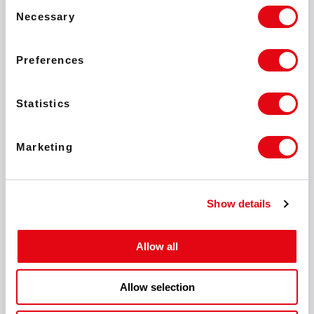
Consent
пригласить Рубенса в компанию. За время нашего
Necessary
Selection
сотрудничества я обнаружил множество сходств
между Формулой-1 и iGaming индустрией. Я считаю,
что проведение параллелей между различными
Preferences
областями – это очень полезная практика, которую
мы активно используем в нашей компании. Поэтому я
уверен, что наш разговор будет актуальным для всех
Statistics
ведущих деятелей индустрии, которые приедут на
SBC Summit.
Marketing
Иван Монтик
Основатель SOFTSWISS
Show details
Allow all
SBC Leaders Summit быстро стал одной из самых
Allow selection
авторитетных площадок в нашей сфере, где топ-
менеджеры со всего мира собираются вместе в