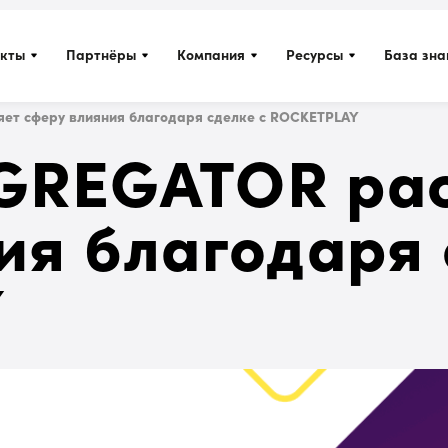
КАЛЬКУЛЯТОР БЮДЖЕТА БУКМЕКЕРСКОГО ПРОЕКТА
КАЛЬКУЛЯТОР БЮДЖЕТА ОНЛАЙН-КАЗИНО
кты
Партнёры
Компания
Ресурсы
База зна
т сферу влияния благодаря сделке с ROCKETPLAY
GREGATOR ра
ия благодаря 
Y