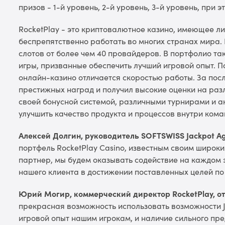
призов - 1-й уровень, 2-й уровень, 3-й уровень, при
RocketPlay - это криптовалютное казино, имеющее л
беспрепятственно работать во многих странах мира. 
слотов от более чем 40 провайдеров. В портфолио та
игры, призванные обеспечить лучший игровой опыт. 
онлайн-казино отличается скоростью работы. За пос
престижных наград и получил высокие оценки на раз
своей бонусной системой, различными турнирами и а
улучшить качество продукта и процессов внутри кома
Алексей Долгин, руководитель SOFTSWISS Jackpot Ag
портфель RocketPlay Casino, известным своим широк
партнер, мы будем оказывать содействие на каждом
нашего клиента в достижении поставленных целей по
Юрий Могир, коммерческий директор RocketPlay, о
прекрасная возможность использовать возможности J
игровой опыт нашим игрокам, и наличие сильного пр