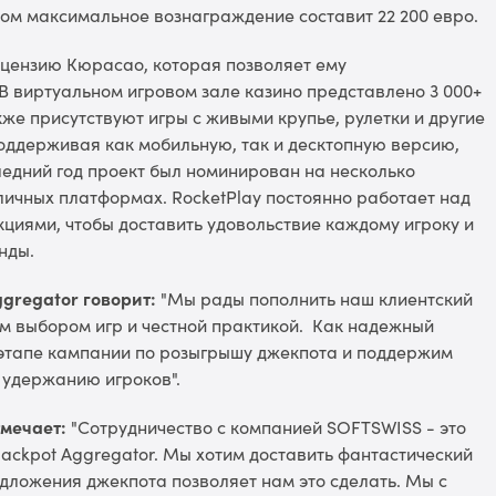
 этом максимальное вознаграждение составит 22 200 евро.
ицензию Кюрасао, которая позволяет ему
В виртуальном игровом зале казино представлено 3 000+
кже присутствуют игры с живыми крупье, рулетки и другие
Поддерживая как мобильную, так и десктопную версию,
ледний год проект был номинирован на несколько
личных платформах. RocketPlay постоянно работает над
кциями, чтобы доставить удовольствие каждому игроку и
нды.
gregator говорит:
"Мы рады пополнить наш клиентский
им выбором игр и честной практикой. Как надежный
 этапе кампании по розыгрышу джекпота и поддержим
 удержанию игроков".
тмечает:
"Сотрудничество с компанией SOFTSWISS - это
ackpot Aggregator. Мы хотим доставить фантастический
едложения джекпота позволяет нам это сделать. Мы с