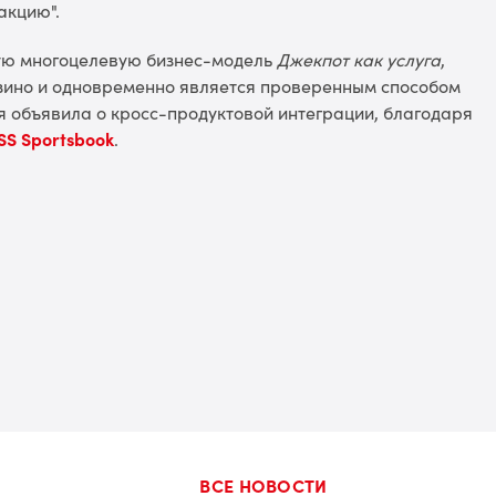
акцию".
ую многоцелевую бизнес-модель
Джекпот как услуга
,
зино и одновременно является проверенным способом
 объявила о кросс-продуктовой интеграции, благодаря
S Sportsbook
.
ВСЕ НОВОСТИ