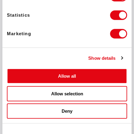
настраивать турниры с учётом различных моделей
поведения игроков и повышать активность во всём
Statistics
игровом портфеле.
Marketing
Победа на SiGMA Eurasia — отличный старт года. Эта
Show details
награда подтверждает, что мы движемся в верном
направлении и что наш подход к продукту
эффективно работает на глобальных рынках.
Allow all
Команда мотивирована и дальше совершенствовать
Game Aggregator, делая его ещё более эффективным
инструментом для iGaming-проектов любого
Allow selection
масштаба.
Deny
Татьяна Каминская
Руководитель SOFTSWISS Game
Aggregator