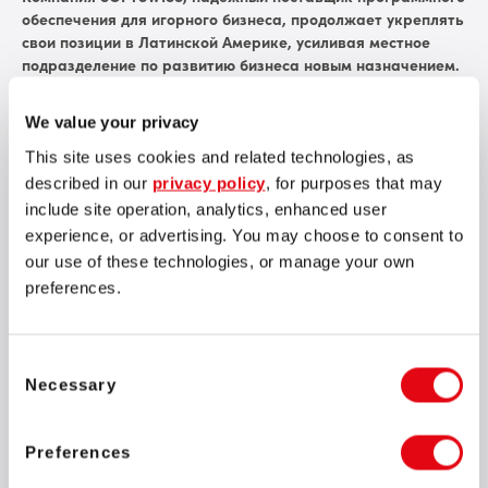
обеспечения для игорного бизнеса, продолжает укреплять
свои позиции в Латинской Америке, усиливая местное
подразделение по развитию бизнеса новым назначением.
Карла Дуалиб, профессионал с солидным опытом работы в
области спорта, инноваций и технологий, стала новым
We value your privacy
региональным менеджером по развитию бизнеса
SOFTSWISS.
This site uses cookies and related technologies, as
described in our
privacy policy
, for purposes that may
Раскрывая новые возможности и укрепляя прочные
include site operation, analytics, enhanced user
региональные партнерские отношения, SOFTSWISS
experience, or advertising. You may choose to consent to
приветствует Карлу Дуалиб с ее богатым списком
our use of these technologies, or manage your own
достижений и успехов в спортивной индустрии. Ее широкий
preferences.
опыт в области маркетинга, коммуникаций и продаж дал ей
уникальную возможность занять должность регионального
менеджера по развитию бизнеса на латиноамериканском
рынке.
Consent
Necessary
Selection
В своей роли, ориентированной на Бразилию, ключевой
рынок для SOFTSWISS в этом регионе, Карла будет активно
искать перспективы для распространения SOFTSWISS
Preferences
Casino Platform и исследовать новые горизонты для других