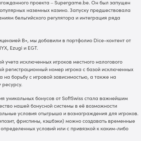
лгожданного проекта – Supergame.be. Он был запущен
популярных наземных казино. Запуску предшествовала
ниям бельгийского регулятора и интеграция ряда
ензией B+, мы добавили в портфолио Dice-контент от
YX, Ezugi и EGT.
ой учета исключенных игроков местного налогового
ый регистрационный номер игрока с базой исключенных
 на борьбу с игровой зависимостью, а также на
 ресурсу.
я уникальных бонусов от SoftSwiss стала важнейшим
ество нашей бонусной системы в её возможности
альные условия отыгрыша и вознаграждения для игроков.
депозит, фриспины, кэшбэки) можно создавать временные
определенных условий или с привязкой к каким-либо