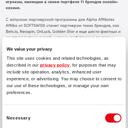
игроком, имеющим в своем портфеле 11 брендов онлайн-
казино.
С запуском партнерской программы для Alpha Affiliates
Affilka от SOFTSWISS станет партнером таких брендов, как
Bets.io, Neospin, OnLuck, Golden Star и еще шести фиатных и
криптовалютных онлайн-казино, работающих по всему
миру.
We value your privacy
Alpha Affiliates, имеющая более чем десятилетний опыт
This site uses cookies and related technologies, as
работы в индустрии, является сильным партнером с двумя
described in our
privacy policy
, for purposes that may
миллионами игроков. В 2022 году компания выплатила
include site operation, analytics, enhanced user
аффилиатам более 60 млн евро. Криптовалютный продукт
бренда, Bets.io, позволяющий пополнять счет 500+
experience, or advertising. You may choose to consent to
альткоинами и конвертировать их в другие монеты,
our use of these technologies, or manage your own
поддерживаемые платформой, получил награду
preferences.
"Восходящая звезда года" на выставке SiGMA Europe 2022.
Висан Ханиев, CEO Alpha Affiliates
, отмечает: «Мы
Consent
работали с различными компаниями, предоставляющими
Necessary
Selection
решения для управления партнерским маркетингом. В
этом году мы решили запустить свою программу на