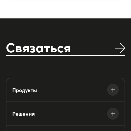
робнее
3 января, 2024
Подробне
Связаться
Продукты
Решения