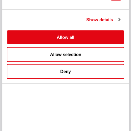
переноса негативного баланса прошлых периодов.
2) CPA (плата за игрока).
Show details
Это модель, при которой казино предлагает
фиксированную плату за каждого привлеченного игрока.
Это может быть плата просто за регистрацию, но чаще для
Allow all
выплаты партнерского вознаграждения игроку необходимо
внести определенную сумму депозита и/или сделать в
Allow selection
казино ставок на определенную сумму. Аффилиаты ценят
эту модель оплаты, поскольку она позволяет получать
прибыль в короткие сроки. Операторы могут варьировать
Deny
сумму выплат, повышая ставку с ростом числа
привлеченных партнером игроков.
3) Смешанные модели.
Как уже отмечалось ранее, операторы казино часто
применяют индивидуальный подход к отдельным
аффилиатам. Например, они могут предложить нечто
среднее между моделью “процент от дохода” и CPA,
выплачивая как определённую сумму за каждого игрока,