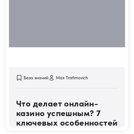
База знаний
Max Trafimovich
Что делает онлайн-
казино успешным? 7
ключевых особенностей