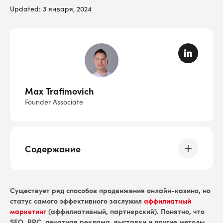
Updated: 3 января, 2024
Max Trafimovich
Founder Associate
Содержание
Кто такие аффилиаты?
Существует ряд способов продвижения онлайн-казино, но
статус самого эффективного заслужил
аффилиатный
Каким образом аффилиаты продвигают
маркетинг
(аффилиативный, партнерский). Понятно, что
онлайн-казино?
SEO, PPC, печатная реклама, выставки и другие методы