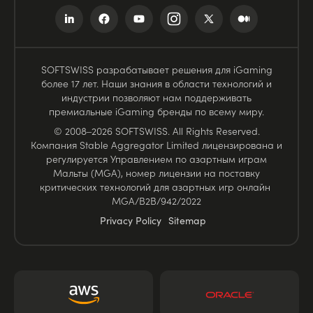
SOFTSWISS разрабатывает решения для iGaming
более 17 лет. Наши знания в области технологий и
индустрии позволяют нам поддерживать
премиальные iGaming бренды по всему миру.
© 2008–2026 SOFTSWISS. All Rights Reserved.
Компания Stable Aggregator Limited лицензирована и
регулируется Управлением по азартным играм
Мальты (MGA), номер лицензии на поставку
критических технологий для азартных игр онлайн
MGA/B2B/942/2022
Privacy Policy
Sitemap