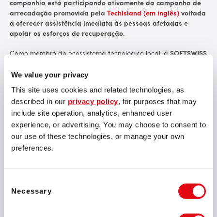
companhia está participando ativamente da campanha de
arrecadação promovida pela
TechIsland (em inglês)
voltada
a oferecer assistência imediata às pessoas afetadas e
apoiar os esforços de recuperação.
Como membro do ecossistema tecnológico local, a
SOFTSWISS
colabora com a
iniciativa da TechIsland
, que une a
comunidade de TI e inovação de Chipre para fornecer ajuda
We value your privacy
emergencial e suporte contínuo à reconstrução das áreas
This site uses cookies and related technologies, as
atingidas.
described in our
privacy policy
, for purposes that may
A doação financeira feita pela empresa será direcionada a
include site operation, analytics, enhanced user
três frentes prioritárias:
experience, or advertising. You may choose to consent to
our use of these technologies, or manage your own
Prevenção de incêndios e reforço da infraestrutura de
preferences.
combate ao fogo;
Instalação de sistemas de alerta precoce;
Consent
Assistência urgente às famílias impactadas.
Necessary
Selection
Essa ação reflete o compromisso mais amplo da SOFTSWISS
com a responsabilidade social. A empresa responde de forma