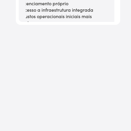
licenciamento próprio
Acesso a infraestrutura integrada
Custos operacionais iniciais mais
baixos
Suporte técnico e regulatório
contínuo
Riscos do cassino white label
Limitações jurisdicionais
Reputação e percepção dos
jogadores
Escalabilidade a longo prazo
Controle limitado sobre sistemas
essenciais
Dependência da marca
Comparação de modelos: white
label, turnkey e desenvolvimento
interno
Turnkey como alternativa estratégica
Considerações finais: escolhendo o