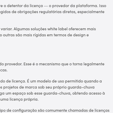
re o detentor da licença — o provedor da plataforma. Isso
egidos de obrigações regulatórias diretas, especialmente
 variar. Algumas soluções white label oferecem mais
o outras são mais rígidas em termos de design e
do provedor. Esse é o mecanismo que o torna legalmente
cas.
rado de licença. É um modelo de uso permitido quando a
os projetos de marca sob seu próprio guarda-chuva
luga um espaço sob esse guarda-chuva, obtendo acesso à
 uma licença própria.
ipo de configuração são comumente chamadas de licenças