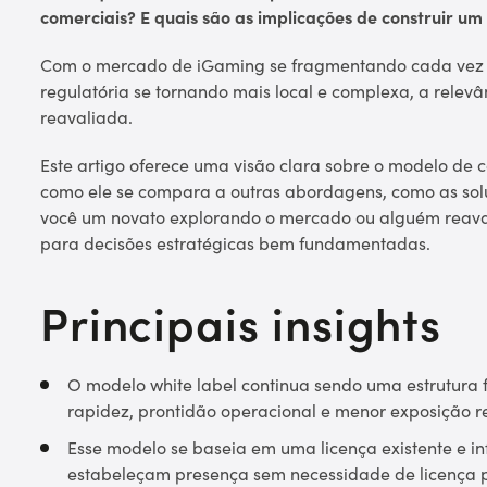
comerciais? E quais são as implicações de construir um
Com o mercado de iGaming se fragmentando cada vez ma
regulatória se tornando mais local e complexa, a relev
reavaliada.
Este artigo oferece uma visão clara sobre o modelo de ca
como ele se compara a outras abordagens, como as sol
você um novato explorando o mercado ou alguém reavali
para decisões estratégicas bem fundamentadas.
Principais insights
O modelo white label continua sendo uma estrutura
rapidez, prontidão operacional e menor exposição re
Esse modelo se baseia em uma licença existente e i
estabeleçam presença sem necessidade de licença p