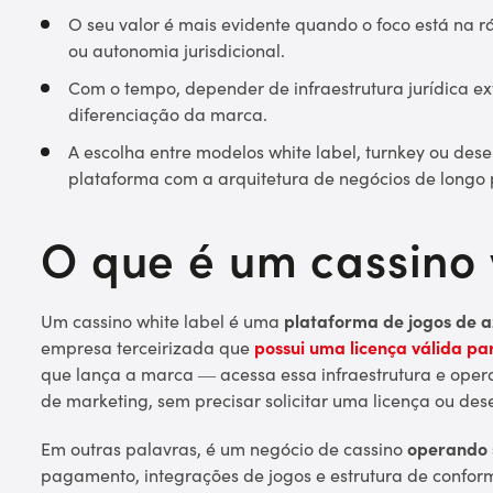
O seu valor é mais evidente quando o foco está na r
ou autonomia jurisdicional.
Com o tempo, depender de infraestrutura jurídica e
diferenciação da marca.
A escolha entre modelos white label, turnkey ou dese
plataforma com a arquitetura de negócios de longo 
O que é um cassino 
Um cassino white label é uma
plataforma de jogos de a
empresa terceirizada que
possui uma licença válida pa
que lança a marca — acessa essa infraestrutura e oper
de marketing, sem precisar solicitar uma licença ou des
Em outras palavras, é um negócio de cassino
operando 
pagamento, integrações de jogos e estrutura de confor