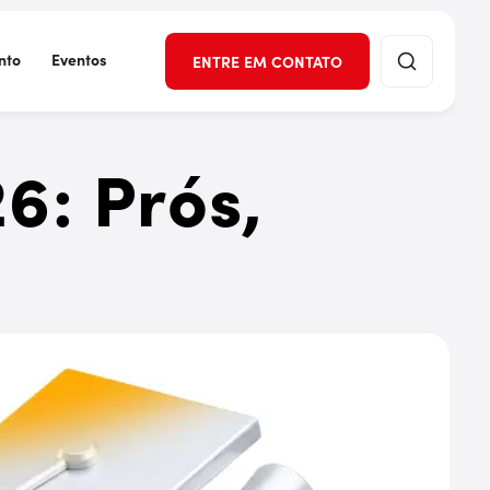
MAPA DE REGULAMENTAÇÃO DE JOGOS DE AZAR
GLOSSÁRIO DE TERMOS DE CASSINO E APOSTAS
nto
Eventos
ENTRE EM CONTATO
6: Prós,