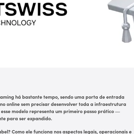
 iGaming há bastante tempo, sendo uma porta de entrada
o online sem precisar desenvolver toda a infraestrutura
, esse modelo representa um primeiro passo prático —
ante para ser expandido.
bel? Como ele funciona nos aspectos legais, operacionais e