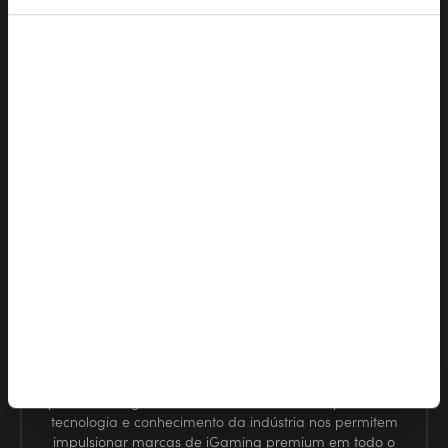
Recursos
Base de conhecimento
Eventos
Email:
order@softswiss.com
A SOFTSWISS vem desenvolvendo soluções de software
para iGaming há mais de 17 anos. Nossa expertise em
tecnologia e conhecimento da indústria nos permitem
impulsionar marcas de iGaming premium em todo o