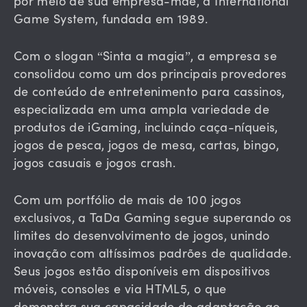
por meio de sua empresa-mãe, a International
Game System, fundada em 1989.
Com o slogan “Sinta a magia”, a empresa se
consolidou como um dos principais provedores
de conteúdo de entretenimento para cassinos,
especializada em uma ampla variedade de
produtos de iGaming, incluindo caça-níqueis,
jogos de pesca, jogos de mesa, cartas, bingo,
jogos casuais e jogos crash.
Com um portfólio de mais de 100 jogos
exclusivos, a TaDa Gaming segue superando os
limites do desenvolvimento de jogos, unindo
inovação com altíssimos padrões de qualidade.
Seus jogos estão disponíveis em dispositivos
móveis, consoles e via HTML5, o que
demonstra sua capacidade de adaptação ao