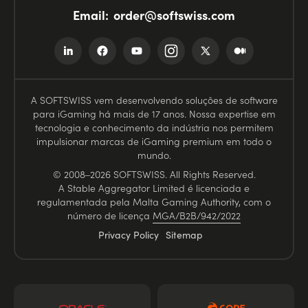
Email:
order@softswiss.com
A SOFTSWISS vem desenvolvendo soluções de software
para iGaming há mais de 17 anos. Nossa expertise em
tecnologia e conhecimento da indústria nos permitem
impulsionar marcas de iGaming premium em todo o
mundo.
© 2008–2026 SOFTSWISS. All Rights Reserved.
A Stable Aggregator Limited é licenciada e
regulamentada pela Malta Gaming Authority, com o
número de licença
MGA/B2B/942/2022
Privacy Policy
Sitemap