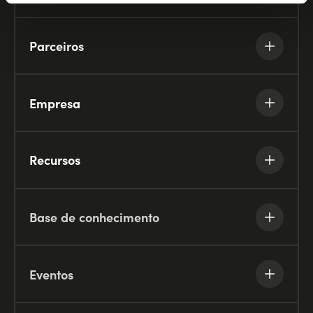
Parceiros
Empresa
Recursos
Base de conhecimento
Eventos