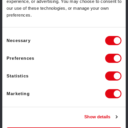
experience, or advertising. You may choose to consent to
Xibalba, Voodoo Hex e Wild One, amplamente
our use of these technologies, or manage your own
distribuídos em diversos mercados
preferences.
internacionais.
O estúdio utiliza uma estrutura própria de
Consent
Necessary
Selection
desenvolvimento ágil, garantindo jogos
totalmente responsivos e compatíveis com
múltiplas plataformas, desenvolvidos em
Preferences
HTML5 e também como aplicativos nativos
para Android e iOS.
Statistics
Além do seu compromisso com a inovação e a
Marketing
qualidade das experiências de jogo, a Peter &
Sons também prioriza a conformidade
regulatória, possuindo licenças de jogo
emitidas em Curaçao, Malta e Grécia. Essas
Show details
certificações reforçam a integridade de suas