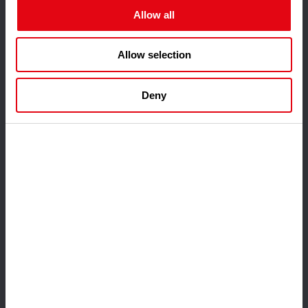
operações e o comprometimento com os mais
Allow all
altos padrões do setor.
Allow selection
Apesar de ser uma empresa relativamente
nova, a Peter & Sons já se destaca pelo visual
Deny
diferenciado, mecânicas criativas e
jogabilidade envolvente, consolidando-se como
uma parceira promissora para operadores que
buscam inovação, qualidade e práticas de jogo
responsável.
SOLICITE OS JOGOS DA PETER & SONS