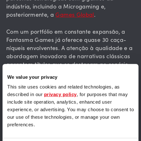
indústria, incluindo a Microgaming e,
posteriormente, a
Games Global
.
Com um portfólio em constante expansão, a
Fantasma Games já oferece quase 30 caça-
níqueis envolventes. A atenção à qualidade e a
abordagem inovadora de narrativas clássicas
garantem títulos que se destacam no cenário
moderno. Um exemplo é a adaptação temática
We value your privacy
de Alice no País das Maravilhas, que
This site uses cookies and related technologies, as
conquistou jogadores com sua proposta
described in our
privacy policy
, for purposes that may
criativa e visual atrativo.
include site operation, analytics, enhanced user
experience, or advertising. You may choose to consent to
A acessibilidade também é uma prioridade
our use of these technologies, or manage your own
para o estúdio: todos os jogos são compatíveis
preferences.
com plataformas mobile e desktop. Além disso,
os títulos apresentam um RTP (Retorno ao