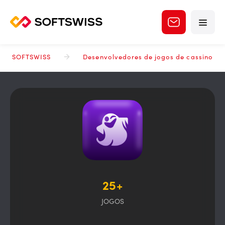
SOFTSWISS
Desenvolvedores de jogos de cassino
25+
JOGOS