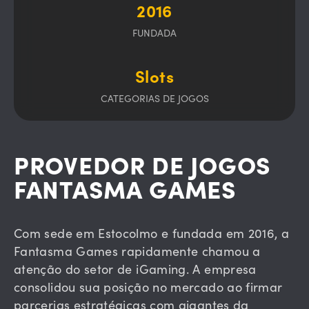
2016
FUNDADA
Slots
CATEGORIAS DE JOGOS
PROVEDOR DE JOGOS
FANTASMA GAMES
Com sede em Estocolmo e fundada em 2016, a
Fantasma Games rapidamente chamou a
atenção do setor de iGaming. A empresa
consolidou sua posição no mercado ao firmar
parcerias estratégicas com gigantes da