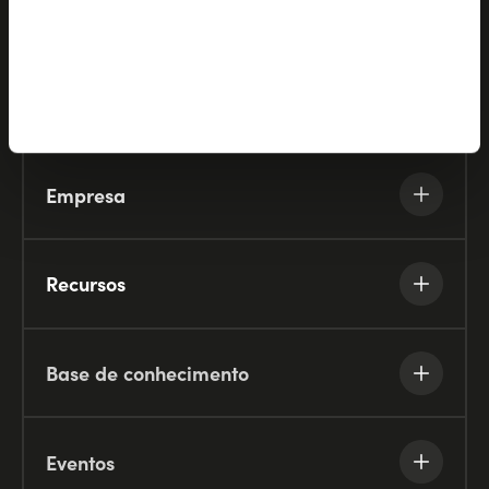
Soluções
Parceiros
Empresa
Recursos
Base de conhecimento
Eventos