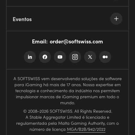
Eventos
Email:
order@softswiss.com
A SOFTSWISS vem desenvolvendo soluções de software
para iGaming há mais de 17 anos. Nossa expertise em
tecnologia e conhecimento da indústria nos permitem
impulsionar marcas de iGaming premium em todo o
mundo.
© 2008–2026 SOFTSWISS. All Rights Reserved.
A Stable Aggregator Limited é licenciada e
regulamentada pela Malta Gaming Authority, com o
número de licença
MGA/B2B/942/2022