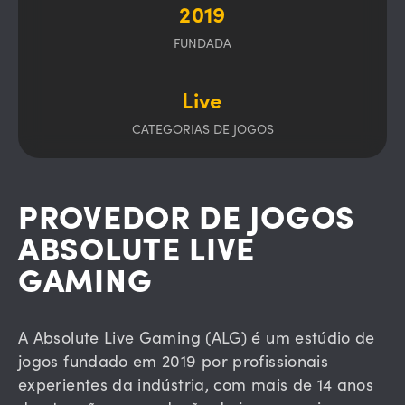
2019
FUNDADA
Live
CATEGORIAS DE JOGOS
PROVEDOR DE JOGOS
ABSOLUTE LIVE
GAMING
A Absolute Live Gaming (ALG) é um estúdio de
jogos fundado em 2019 por profissionais
experientes da indústria, com mais de 14 anos