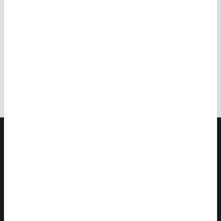
CONTATE-NOS
Vamos conversar