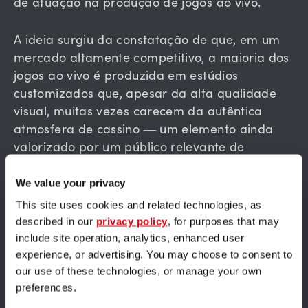
de atuação na produção de jogos ao vivo.
A ideia surgiu da constatação de que, em um
mercado altamente competitivo, a maioria dos
jogos ao vivo é produzida em estúdios
customizados que, apesar da alta qualidade
visual, muitas vezes carecem da autêntica
atmosfera de cassino — um elemento ainda
valorizado por um público relevante de
jogadores provenientes de cassinos físicos, com
expectativas mais tradicionais.
We value your privacy
This site uses cookies and related technologies, as
Por outro lado, também havia a necessidade
described in our
privacy policy
, for purposes that may
de uma solução mais acessível para cassinos
include site operation, analytics, enhanced user
que desejam oferecer seus jogos online, mas
experience, or advertising. You may choose to consent to
muitos deles não estão preparados para arcar
our use of these technologies, or manage your own
preferences.
com os custos elevados de equipamentos de