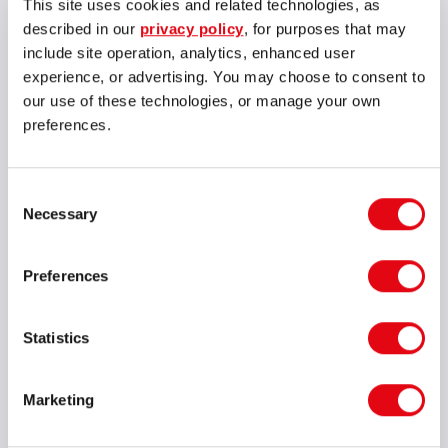
This site uses cookies and related technologies, as
competitiva no mercado de iGaming.
a
described in our
privacy policy
, for purposes that may
C
include site operation, analytics, enhanced user
c
experience, or advertising. You may choose to consent to
p
our use of these technologies, or manage your own
B
preferences.
d
c
Consent
Necessary
Selection
Preferences
Statistics
Marketing