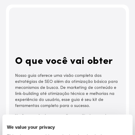
D
d
s
O que você vai obter
m
j
Nosso guia oferece uma visão completa das
B
estratégias de SEO além da otimização básica para
e
mecanismos de busca. De marketing de conteúdo e
A
link-building até otimização técnica e melhorias na
p
experiência do usuário, esse guia é seu kit de
a
ferramentas completo para o sucesso.
D
Você aprenderá como realizar auditorias regulares
r
de SEO com uma checklist passo a passo para
a
We value your privacy
manter seu site sempre em dia, se adaptar às
O
últimas tendências e manter uma vantagem
v