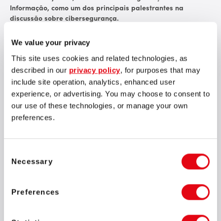
Informação, como um dos principais palestrantes na
discussão sobre cibersegurança.
A Africa Tech Week se consolidou como um dos eventos mais
We value your privacy
relevantes do continente voltados para a transformação
digital, reunindo tecnologias de ponta, líderes de pensamento
This site uses cookies and related technologies, as
global e as inovações que estão moldando o futuro digital da
described in our
privacy policy
, for purposes that may
África. Com a participação de grandes nomes da indústria,
include site operation, analytics, enhanced user
agentes de mudança e formuladores de políticas públicas, a
experience, or advertising. You may choose to consent to
edição deste ano promete definir os rumos da agenda
our use of these technologies, or manage your own
tecnológica africana.
preferences.
Consent
Necessary
Selection
A Africa Tech Week não é apenas um evento de
tecnologia — é um catalisador para a inovação digital e
Preferences
a colaboração entre continentes. Temos orgulho de
fazer parte desse ecossistema vibrante que expande os
limites do que é possível na economia digital africana.