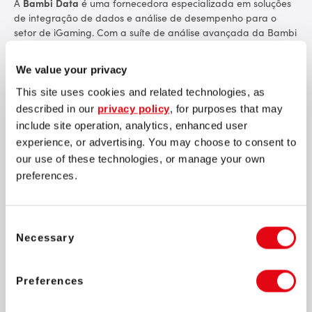
A
Bambi Data
é uma fornecedora especializada em soluções
de integração de dados e análise de desempenho para o
setor de iGaming. Com a suíte de análise avançada da Bambi
integrada à Plataforma de Cassino Online da SOFTSWISS, os
operadores podem obter mais insights para tomar decisões
We value your privacy
baseadas em dados.
This site uses cookies and related technologies, as
As dashboards de fácil utilização da Bambi oferecem uma
described in our
privacy policy
, for purposes that may
análise aprofundada das principais métricas, permitindo que
include site operation, analytics, enhanced user
os clientes da SOFTSWISS identifiquem tendências, otimizem o
experience, or advertising. You may choose to consent to
desempenho e aumentem a lucratividade. A plataforma
our use of these technologies, or manage your own
permite que os operadores ampliem seus recursos de análise
preferences.
sem a necessidade de custos com equipes internas de
desenvolvimento.
Vitali Matsukevich,
COO da SOFTSWISS, comenta: “Nós
Consent
sempre confiamos em decisões baseadas em dados e
Necessary
Selection
acreditamos que nossos clientes compartilham essa
abordagem. Com a parceria com a Bambi Data, oferecemos
aos operadores ferramentas aprimoradas para impulsionar o
Preferences
desempenho dos negócios e descobrir oportunidades de
negócios ocultas. Essa integração se alinha à nossa estratégia