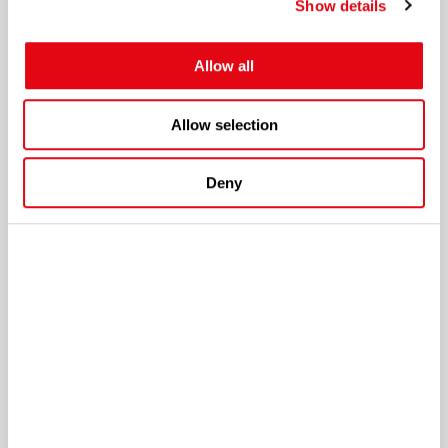
API para campanhas de
Show details
marketing e links de
rastreamento
Allow all
Além da Reports API já existente, os afiliados agora podem
acessar dados de suas campanhas de marketing e links de
Allow selection
rastreamento diretamente via API
, facilitando a extração
automatizada de dados e integrações personalizadas.
Deny
Por meio dessa API, é possível obter informações atualizadas
sobre listas de campanhas, códigos promocionais e métricas
de desempenho — tudo via chamadas automáticas. Essa
melhoria permite que os clientes da Affilka automatizem seus
processos de relatório e integrem dados de afiliados com
ferramentas externas de Business Intelligence (BI), reduzindo o
trabalho manual e garantindo acesso rápido às informações
mais importantes.
Novo modelo de comissão por
NGR de subafiliados