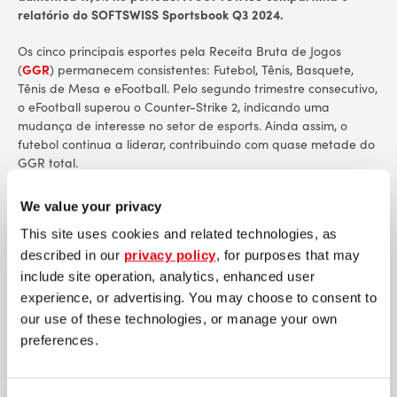
relatório do SOFTSWISS Sportsbook Q3 2024.
Os cinco principais esportes pela Receita Bruta de Jogos
(
GGR
) permanecem consistentes: Futebol, Tênis, Basquete,
Tênis de Mesa e eFootball. Pelo segundo trimestre consecutivo,
o eFootball superou o Counter-Strike 2, indicando uma
mudança de interesse no setor de esports. Ainda assim, o
futebol continua a liderar, contribuindo com quase metade do
GGR total.
A aposta média ao vivo
cresceu 10%
em relação ao trimestre
We value your privacy
anterior, um desenvolvimento positivo para os operadores, pois
This site uses cookies and related technologies, as
as apostas ao vivo representam 78,6% do faturamento. A
equipe da Plataforma para Apostas Esportivas da SOFTSWISS
described in our
privacy policy
, for purposes that may
está aprimorando a experiência de apostas ao vivo, buscando
include site operation, analytics, enhanced user
capitalizar essa tendência e proporcionar aos operadores
experience, or advertising. You may choose to consent to
ainda mais oportunidades de receita.
our use of these technologies, or manage your own
preferences.
No 3º trimestre de 2024, a aposta média
cresceu 9,7%
, e o
número de apostas
aumentou 18,7%
. O GGR registrou um
crescimento modesto de 1,5%
.