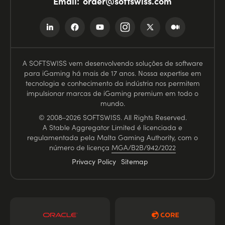
Email:
order@softswiss.com
A SOFTSWISS vem desenvolvendo soluções de software
para iGaming há mais de 17 anos. Nossa expertise em
tecnologia e conhecimento da indústria nos permitem
impulsionar marcas de iGaming premium em todo o
mundo.
© 2008–2026 SOFTSWISS. All Rights Reserved.
A Stable Aggregator Limited é licenciada e
regulamentada pela Malta Gaming Authority, com o
número de licença
MGA/B2B/942/2022
Privacy Policy
Sitemap