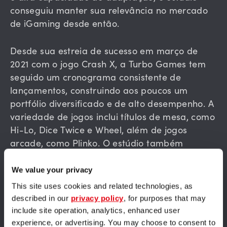
conseguiu manter sua relevância no mercado
de iGaming desde então.
Desde sua estreia de sucesso em março de
2021 com o jogo Crash X, a Turbo Games tem
seguido um cronograma consistente de
lançamentos, construindo aos poucos um
portfólio diversificado e de alto desempenho. A
variedade de jogos inclui títulos de mesa, como
Hi-Lo, Dice Twice e Wheel, além de jogos
arcade, como Plinko. O estúdio também
desenvolve jogos casuais, como Towers, Mines
e Stairs, além de atuar no gênero Crash, que
We value your privacy
segue em constante crescimento e
This site uses cookies and related technologies, as
popularidade.
described in our
privacy policy
, for purposes that may
include site operation, analytics, enhanced user
Um dos grandes diferenciais da Turbo Games é
experience, or advertising. You may choose to consent to