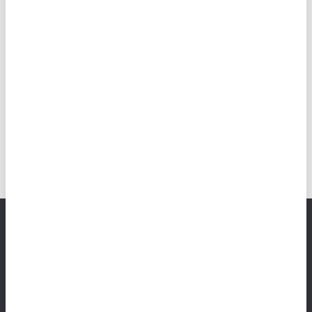
Você também pode
gostar