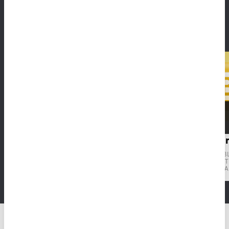
TODOS OS PROVEDORES
CRYPTO
CRYPTO
FRIENDLY
FRIENDLY
Evoplay
BGa
SLOTS
LOTTERY
CASUAL
SLOTS
TAB
CARDS
SCRA
CR