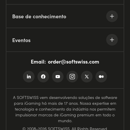
Base de conhecimento
Eventos
Email:
order@softswiss.com
A SOFTSWISS vem desenvolvendo soluções de software
para iGaming há mais de 17 anos. Nossa expertise em
tecnologia e conhecimento da indústria nos permitem
impulsionar marcas de iGaming premium em todo o
mundo.
© 2008–2026 SOFTSWISS. All Rights Reserved.