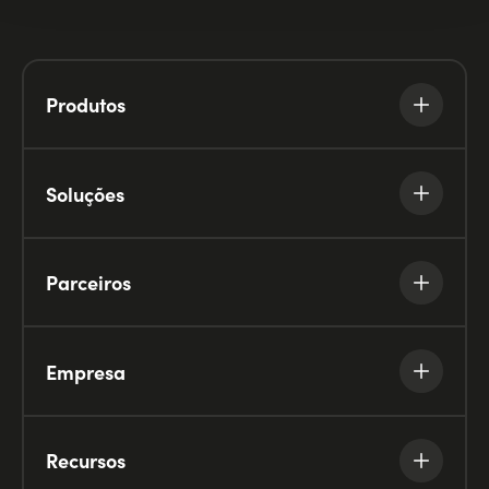
Produtos
Soluções
Parceiros
Empresa
Recursos