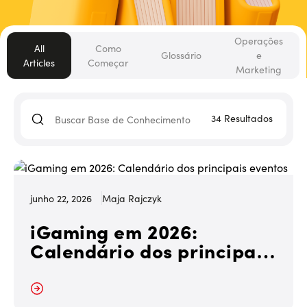
Operações
All
Como
Glossário
e
Articles
Começar
Marketing
34
Resultados
junho 22, 2026
Maja Rajczyk
iGaming em 2026:
Calendário dos principais
eventos
 mais