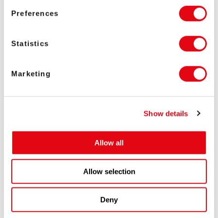
VEJA TODOS OS RELATÓRIOS
Preferences
Statistics
Marketing
Show details
junho 9, 2026
Pavel Kaplunov
Allow all
Como abrir uma casa de
apostas online
Allow selection
Deny
 mais